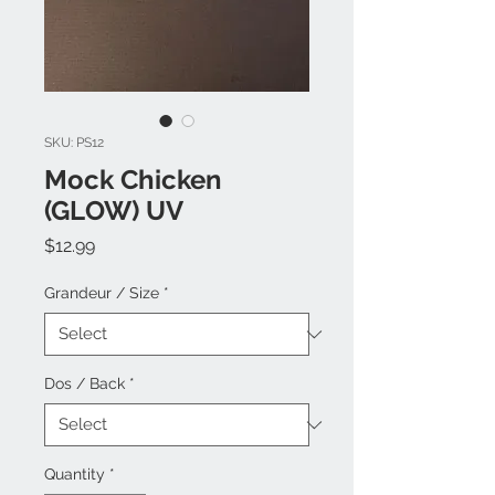
SKU: PS12
Mock Chicken
(GLOW) UV
Price
$12.99
Grandeur / Size
*
Dos / Back
*
Quantity
*