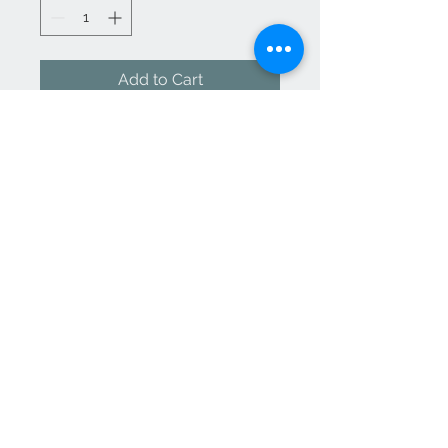
Add to Cart
Yanick Champagne
383 cote st Paul st Colomban J5k 1Z6
514 444-3682
EMAIL rainbowspoonarcenciel
@outlook.com
Moyens de
paiement
© 2017 par Les Cuillères Arc-en-ciel. Créé avec
Wix.com