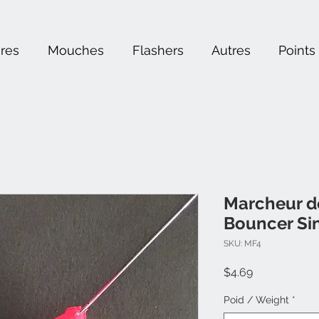
ères
Mouches
Flashers
Autres
Points
Marcheur d
Bouncer Si
SKU: MF4
Price
$4.69
Poid / Weight
*