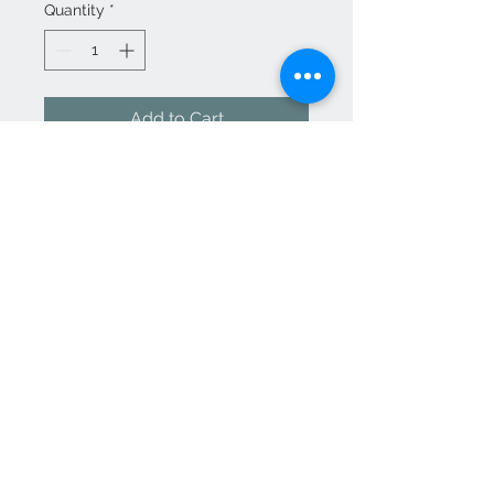
Quantity
*
Add to Cart
Yanick Champagne
383 cote st Paul st Colomban J5k 1Z6
514 444-3682
EMAIL rainbowspoonarcenciel
@outlook.com
Moyens de
paiement