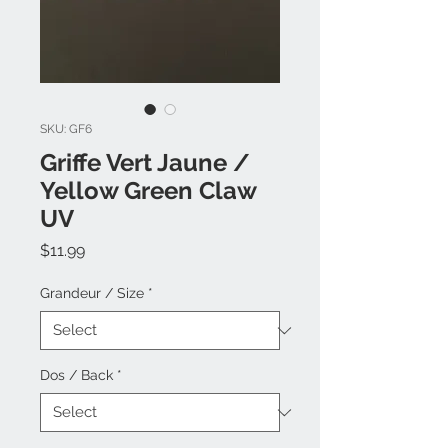
SKU: GF6
Griffe Vert Jaune /
Yellow Green Claw
UV
Price
$11.99
Grandeur / Size
*
Dos / Back
*