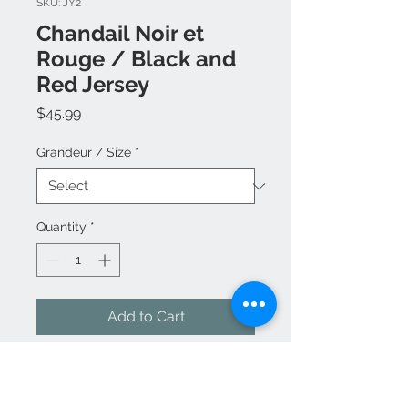
SKU: JY2
Chandail Noir et
Rouge / Black and
Red Jersey
Price
$45.99
Grandeur / Size
*
Quantity
*
Add to Cart